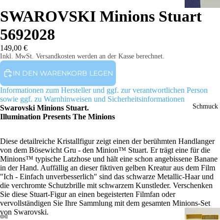
SWAROVSKI Minions Stuart
5692028
149,00 €
Inkl. MwSt. Versandkosten werden an der Kasse berechnet.
IN DEN WARENKORB LEGEN
Informationen zum Hersteller und ggf. zur verantwortlichen Person
sowie ggf. zu Warnhinweisen und Sicherheitsinformationen
Schmuck
Swarovski Minions Stuart.
Illumination Presents The Minions
VIDEO ABSP
Diese detailreiche Kristallfigur zeigt einen der berühmten Handlanger
von dem Bösewicht Gru - den Minion™ Stuart. Er trägt eine für die
Minions™ typische Latzhose und hält eine schon angebissene Banane
in der Hand. Auffällig an dieser fiktiven gelben Kreatur aus dem Film
"Ich - Einfach unverbesserlich" sind das schwarze Metallic-Haar und
die verchromte Schutzbrille mit schwarzem Kunstleder. Verschenken
Sie diese Stuart-Figur an einen begeisterten Filmfan oder
vervollständigen Sie Ihre Sammlung mit dem gesamten Minions-Set
von Swarovski.