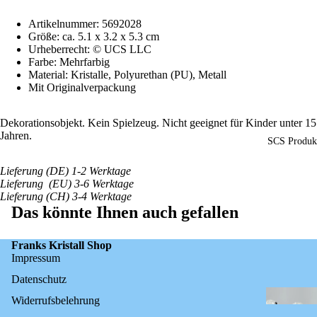
DEO
IELEN
Artikelnummer: 5692028
Größe: ca. 5.1 x 3.2 x 5.3 cm
Urheberrecht:
© UCS LLC
Farbe:
Mehrfarbig
Material: Kristalle, Polyurethan (PU), Metall
Mit Originalverpackung
Dekorationsobjekt. Kein Spielzeug. Nicht geeignet für Kinder unter 15
Jahren.
SCS Produk
Lieferung (DE) 1-2 Werktage
Lieferung (EU) 3-6 Werktage
Lieferung (CH) 3-4 Werktage
Das könnte Ihnen auch gefallen
Franks Kristall Shop
Impressum
Datenschutz
Widerrufsbelehrung