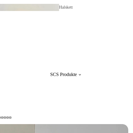
Halskett
en
Orname
nte
SCS Produkte
Armbänder
Armreifen