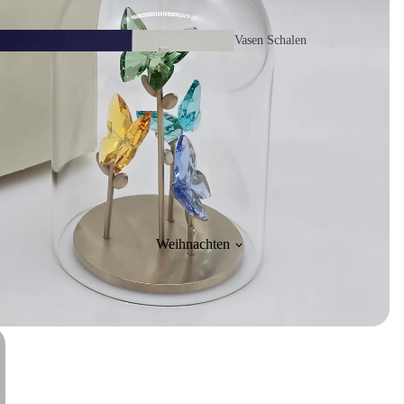
Vasen Schalen
Bilderrahmen Gläser
Vögel Schmetterlinge
Insekten Käfer
SCS
Schmuckaufbewahrung
Eventfiguren
Taschen Boxen Spiegel
Weihnachten
Daniel Swarovski
Masterpieces und Selection
SCS Club-Produkte
Menschliche
für Mitglieder
Figuren