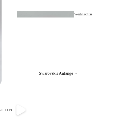
Broschen und
Weihnachtss
Pins
terne
Blumen Pflanzen
Myria
SCS
Früchte
ds
Schmuck
Swarovskis Anfänge
Ohrringe
Weihnachtsk
Ohrstecker
ugeln
PIELEN