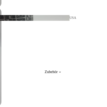
- 1990
USA
Ausgaben
Verliebt In Love
Asiatische Symbole und
Herzen
Sternzeichen
Weihnachtschar
aktere
Zubehör
Dekorationskr
istalle
Fahrzeuge Gebäude
Sammlerraritäten,