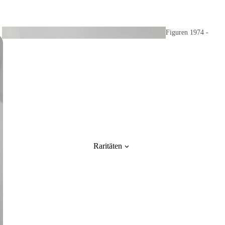
Kerzenhalter
Teelichter
SCS
Andere
Figuren 1974 -
Zubehör
Charaktere
1990
Schlüsselanhänger Taschen
Weihnachtsgl
Kofferanhänger
ocken
Musikinstru
Raritäten
mente
Meeresbewo
hner
Weihnachtsorn
amente
Dekoratives 1974