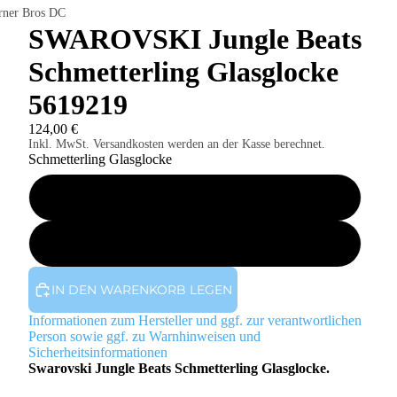
rner Bros DC
SWAROVSKI Jungle Beats
Schmetterling Glasglocke
5619219
124,00 €
Inkl. MwSt. Versandkosten werden an der Kasse berechnet.
Schmetterling Glasglocke
Mit OVP weiß
Mit OVP blau - es fehlt die dünne Umverpackung
IN DEN WARENKORB LEGEN
Informationen zum Hersteller und ggf. zur verantwortlichen
Person sowie ggf. zu Warnhinweisen und
Sicherheitsinformationen
Swarovski
Jungle Beats Schmetterling Glasglocke
.