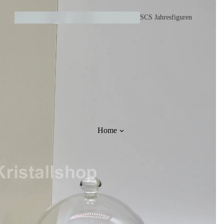
Wildtiere und
weitere Tiere
SCS Jahresfiguren
1987 - 2026
Charm
Anhänger
Home
Haus- und
Hoftiere
SCS
Schmuck
Ornamente
Sets